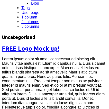
Blog
Tags
User page
1 column
2 columns
3 columns
Uncategorised
FREE Logo Mock up!
Lorem ipsum dolor sit amet, consectetur adipiscing elit.
Mauris vitae metus est. Etiam id dapibus nulla. Duis sit amet
odio id risus tristique ullamcorper. Maecenas et lectus eu
tellus blandit pharetra ac sit amet velit. Mauris at dictum
quam, in porta eros. Nunc ac purus felis. Aenean nec
condimentum nisl. Praesent tempor non metus ac pulvinar.
Integer id mauris enim. Sed et dolor at mi pretium volutpat.
Sed pulvinar porta urna, eget lobortis arcu luctus et. Ut id
aliquam lorem. Duis ullamcorper urna dui, quis laoreet diam
porta ut. Duis id lectus a felis blandit convallis. Donec
interdum diam augue, vel lacinia lacus dignissim non.
Pellentesque turpis dolor, fringilla a congue at, ultrices id