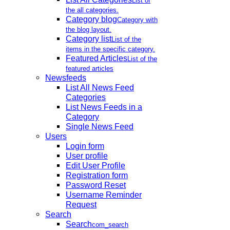
List of
the all categories.
Category blog
Category with
the blog layout.
Category list
List of the
items in the specific category.
Featured Articles
List of the
featured articles
Newsfeeds
List All News Feed
Categories
List News Feeds in a
Category
Single News Feed
Users
Login form
User profile
Edit User Profile
Registration form
Password Reset
Username Reminder
Request
Search
Search
com_search