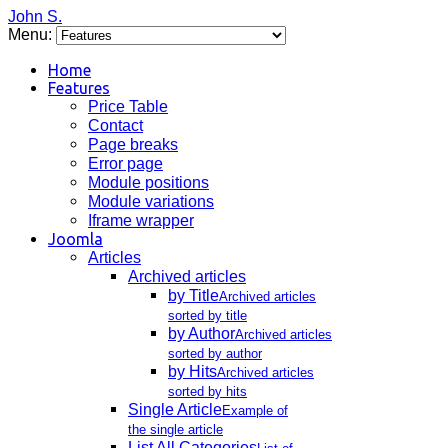
John S.
Menu:
Home
Features
Price Table
Contact
Page breaks
Error page
Module positions
Module variations
Iframe wrapper
Joomla
Articles
Archived articles
by Title
Archived articles
sorted by title
by Author
Archived articles
sorted by author
by Hits
Archived articles
sorted by hits
Single Article
Example of
the single article
List All Categories