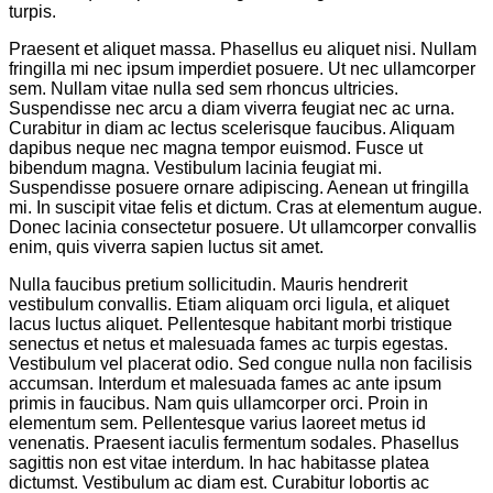
turpis.
Praesent et aliquet massa. Phasellus eu aliquet nisi. Nullam
fringilla mi nec ipsum imperdiet posuere. Ut nec ullamcorper
sem. Nullam vitae nulla sed sem rhoncus ultricies.
Suspendisse nec arcu a diam viverra feugiat nec ac urna.
Curabitur in diam ac lectus scelerisque faucibus. Aliquam
dapibus neque nec magna tempor euismod. Fusce ut
bibendum magna. Vestibulum lacinia feugiat mi.
Suspendisse posuere ornare adipiscing. Aenean ut fringilla
mi. In suscipit vitae felis et dictum. Cras at elementum augue.
Donec lacinia consectetur posuere. Ut ullamcorper convallis
enim, quis viverra sapien luctus sit amet.
Nulla faucibus pretium sollicitudin. Mauris hendrerit
vestibulum convallis. Etiam aliquam orci ligula, et aliquet
lacus luctus aliquet. Pellentesque habitant morbi tristique
senectus et netus et malesuada fames ac turpis egestas.
Vestibulum vel placerat odio. Sed congue nulla non facilisis
accumsan. Interdum et malesuada fames ac ante ipsum
primis in faucibus. Nam quis ullamcorper orci. Proin in
elementum sem. Pellentesque varius laoreet metus id
venenatis. Praesent iaculis fermentum sodales. Phasellus
sagittis non est vitae interdum. In hac habitasse platea
dictumst. Vestibulum ac diam est. Curabitur lobortis ac