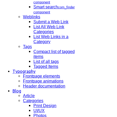
component
Smart search
com_finder
component
Weblinks
Submit a Web Link
List All Web Link
Categories
List Web Links in a
Category
Tags
Compact list of tagged
items
List of all tags
Tagged Items
Typography
Frontpage elements
Frontpage animations
Header documentation
Blog
Article
Categories
Print Design
UI/UX
Photos